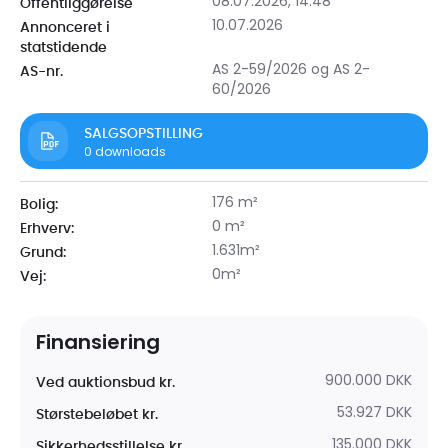
08.07.2026, 14.48
Offentliggørelse
10.07.2026
Annonceret i
statstidende
AS 2-59/2026 og AS 2-
AS-nr.
60/2026
SALGSOPSTILLING
0
downloads
176 m²
Bolig:
0 m²
Erhverv:
1.631m²
Grund:
0m²
Vej:
Finansiering
900.000 DKK
Ved auktionsbud kr.
53.927 DKK
Størstebeløbet kr.
135.000 DKK
Sikkerhedsstillelse kr.