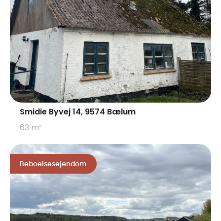
Smidie Byvej 14, 9574 Bælum
63 m²
Beboelsesejendom