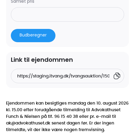
TEST
Samlet pris
Budberegner
Samtykke
Detaljer
Om
Denne hjemmeside bruger cookies
Link til ejendommen
Vi bruger cookies til at tilpasse vores indhold og
annoncer, til at vise dig funktioner til sociale medier og til
at analysere vores trafik. Vi deler også oplysninger om
din brug af vores hjemmeside med vores partnere inden
for sociale medier, annonceringspartnere og
analysepartnere. Vores partnere kan kombinere disse
data med andre oplysninger, du har givet dem, eller som
Ejendommen kan besigtiges mandag den 10. august 2026
de har indsamlet fra din brug af deres tjenester.
kl. 15.00 efter forudgående tilmelding til Advokathuset
Funch & Nielsen på tlf. 96 15 40 38 eller pr. e-mail til
Du kan læse vores persondatapolitik
her
.
ak@advokathuset.dk
senest dagen før. Er der ingen
tilmeldte, vil der ikke være nogen fremvisning.
Samtykkevalg