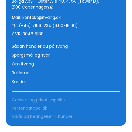
Boliga ApS - Øster Alle 48, 4. tv. (Tower D),
2100 Copenhagen Ø
kontakt@itvang.dk
Mail:
(+45) 7199 1234 (9.00-16.00)
Tlf:
3048 6188
CVR:
Sådan handler du på tvang
Spørgsmål og svar
Om itvang
Reklame
Kunder
Cookie- og privatlivspolitik
Persondatapolitik
Vilkår og betingelser – Kunder