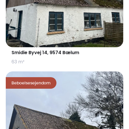
Smidie Byvej 14, 9574 Bælum
63 m²
Beboelsesejendom