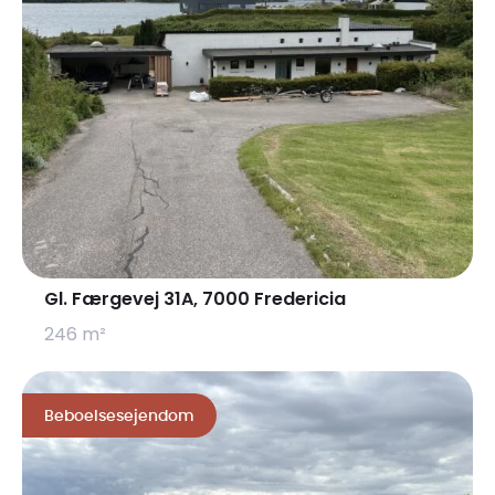
Gl. Færgevej 31A, 7000 Fredericia
246 m²
Beboelsesejendom