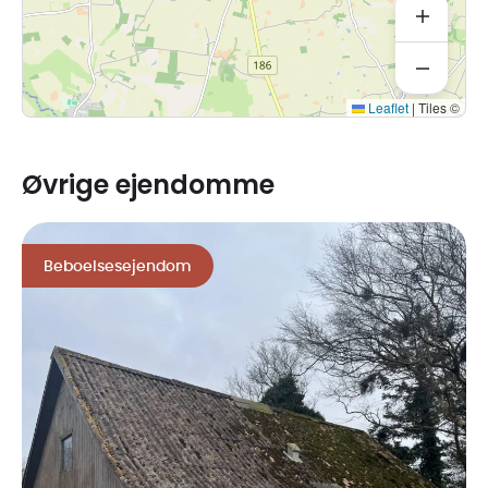
Arealet ifølge tingbogen udgør 724 m² + 907 m², i alt 1.631
m².
Boligarealet ifølge BBR-ejermeddelelse udgør 176 m².
Leaflet
|
Tiles ©
Øvrige ejendomme
Beboelsesejendom