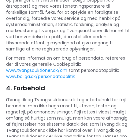
oplysninger om virksomheder i Boliga Gruppen A/S’
årsrapport) og med vores forretningspartnere til
forskellige formål, f.eks. for at opfylde en forpligtelse
overfor dig, forbedre vores service og med henblik på
systemadministration, statistik, forskning, analyse og
markedsføring. Itvang.dk og Tvangsauktioner.dk har ret til
ved henvendelse fra politi, domstol eller anden
tilsvarende offentlig myndighed at give adgang til
samtlige af dine registrerede oplysninger.
For mere information om brug af persondata, refereres
der til vores generelle Cookiepolitik:
www.tvangsauktioner.dk/om
samt persondatapolitik:
www.boliga.dk/persondatapolitik
4. Forbehold
iTvang.dk og Tvangsauktioner.dk tager forbehold for fejl
herunder, men ikke begrænset til, stave-, taste- og
regnefejl, på annoncevisninger. Fejl rettes i videst muligt
omfang så hurtigt som muligt, men kan være afhængig
af fejlrettelser hos eksterne datakilder, som iTvang.dk og
Tvangsauktioner.dk ikke har kontrol over. iTvang.dk og
Tvangsauktioner.dk er ikke ansvarlige for tab, uanset om