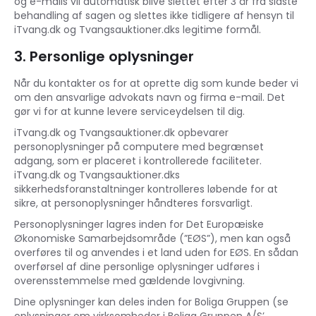
og e-mails vil automatisk blive slettet efter 3 år fra sidste
behandling af sagen og slettes ikke tidligere af hensyn til
iTvang.dk og Tvangsauktioner.dks legitime formål.
3. Personlige oplysninger
Når du kontakter os for at oprette dig som kunde beder vi
om den ansvarlige advokats navn og firma e-mail. Det
gør vi for at kunne levere serviceydelsen til dig.
iTvang.dk og Tvangsauktioner.dk opbevarer
personoplysninger på computere med begrænset
adgang, som er placeret i kontrollerede faciliteter.
iTvang.dk og Tvangsauktioner.dks
sikkerhedsforanstaltninger kontrolleres løbende for at
sikre, at personoplysninger håndteres forsvarligt.
Personoplysninger lagres inden for Det Europæiske
Økonomiske Samarbejdsområde (”EØS”), men kan også
overføres til og anvendes i et land uden for EØS. En sådan
overførsel af dine personlige oplysninger udføres i
overensstemmelse med gældende lovgivning.
Dine oplysninger kan deles inden for Boliga Gruppen (se