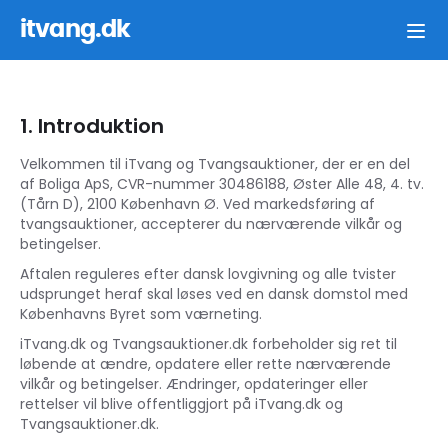
itvang.dk
1. Introduktion
Velkommen til iTvang og Tvangsauktioner, der er en del
af Boliga ApS, CVR-nummer 30486188, Øster Alle 48, 4. tv.
(Tårn D), 2100 København Ø. Ved markedsføring af
tvangsauktioner, accepterer du nærværende vilkår og
betingelser.
Aftalen reguleres efter dansk lovgivning og alle tvister
udsprunget heraf skal løses ved en dansk domstol med
Københavns Byret som værneting.
iTvang.dk og Tvangsauktioner.dk forbeholder sig ret til
løbende at ændre, opdatere eller rette nærværende
vilkår og betingelser. Ændringer, opdateringer eller
rettelser vil blive offentliggjort på iTvang.dk og
Tvangsauktioner.dk.