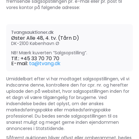
fremsende salgsopstillingen pr. e-mail eller pr. post til
vores kontor på følgende adresse:
Tvangsauktioner.dk
Øster Alle 48, 4. tv. (Tårn D)
DK-2100
København Ø
NB! Mærk kuverten “Salgsopstilling”.
Tlf.:
+45 33 70 70 70
E-mail:
ta@tvang.dk
Umiddelbart efter vi har modtaget salgsopstillingen, vil vi
indscanne denne, kontrollere den for cpr. nr. og herefter
uploade den på websitet, hvor salgsopstillingen inden for
et døgn vil være tilgængelig for brugerne. Ved
indsendelse bedes det oplyst, om der ønskes
markedsføringspakke eller markedsføringspakke
professionel. Du bedes sende salgsopstillingen til os
snarest muligt og meget gerne inden ejendommen
annonceres i Statstidende.
Såfremt auktionen bliver aflyst eller omberammet, bedes