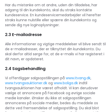
Har du mistanke om at andre, uden din tilladelse, har
adgang til din kundekonto, skal du straks kontakte
kundeservice. En kundeservicemedarbejder vil herefter
straks kunne nulstille eller spærre din kundekonto og
sende dig nye loginoplysninger.
2.3 E-mailadresse
Alle informationer og vigtige meddelelser vil blive sendt til
de e-mailadresser, der er tilknyttet din kundekonto. Du
skal derfor altid sørge for, at de e-mails vi har registeret i
dit navn, er opdateret.
2.4 Sagsbehandling
Vi offentliggør salgsopstillingen på
www.itvang.dk
,
www.tvangsauktioner.dk
og
www.boliga.dk
indtil
tvangsauktionen har været afholdt. Vi kan derudover
vælge at annoncere på Facebook og øvrige sociale
medie kanaler. Ønsker du ikke at salgsopstillingen
annonceres på sociale medier, bedes du meddele os
dette ved fremsendelse af salgsopstilling. Du skal blot