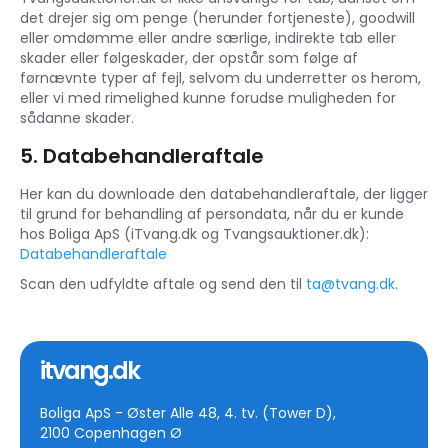
det drejer sig om penge (herunder fortjeneste), goodwill
eller omdømme eller andre særlige, indirekte tab eller
skader eller følgeskader, der opstår som følge af
førnævnte typer af fejl, selvom du underretter os herom,
eller vi med rimelighed kunne forudse muligheden for
sådanne skader.
5. Databehandleraftale
Her kan du downloade den databehandleraftale, der ligger
til grund for behandling af persondata, når du er kunde
hos Boliga ApS (iTvang.dk og Tvangsauktioner.dk):
Databehandleraftale
Scan den udfyldte aftale og send den til
ta@tvang.dk
.
itvang.dk
Boliga ApS - Øster Alle 48, 4. tv. (Tower D),
2100 Copenhagen Ø