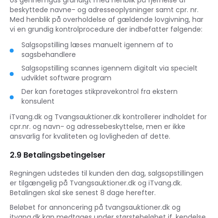
os gennemgås grundigt med henblik på fjernelse af
beskyttede navne- og adresseoplysninger samt cpr. nr.
Med henblik på overholdelse af gældende lovgivning, har
vi en grundig kontrolprocedure der indbefatter følgende:
Salgsopstilling læses manuelt igennem af to
sagsbehandlere
Salgsopstilling scannes igennem digitalt via specielt
udviklet software program
Der kan foretages stikprøvekontrol fra ekstern
konsulent
iTvang.dk og Tvangsauktioner.dk kontrollerer indholdet for
cpr.nr. og navn- og adressebeskyttelse, men er ikke
ansvarlig for kvaliteten og lovligheden af dette.
2.9 Betalingsbetingelser
Regningen udstedes til kunden den dag, salgsopstillingen
er tilgængelig på Tvangsauktioner.dk og iTvang.dk.
Betalingen skal ske senest 8 dage herefter.
Beløbet for annoncering på tvangsauktioner.dk og
itvang.dk kan medtages under størstebeløbet jf. kendelse