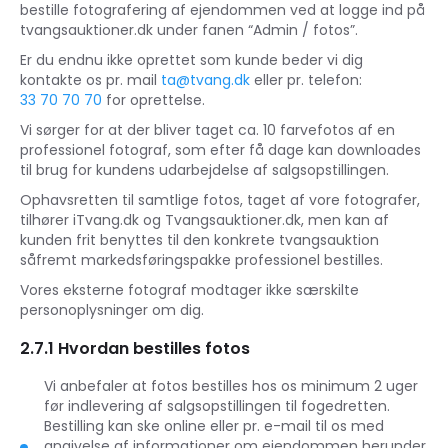
bestille fotografering af ejendommen ved at logge ind på
tvangsauktioner.dk under fanen “Admin / fotos”.
Er du endnu ikke oprettet som kunde beder vi dig
kontakte os pr. mail
ta@tvang.dk
eller pr. telefon:
33 70 70 70
for oprettelse.
Vi sørger for at der bliver taget ca. 10 farvefotos af en
professionel fotograf, som efter få dage kan downloades
til brug for kundens udarbejdelse af salgsopstillingen.
Ophavsretten til samtlige fotos, taget af vore fotografer,
tilhører iTvang.dk og Tvangsauktioner.dk, men kan af
kunden frit benyttes til den konkrete tvangsauktion
såfremt markedsføringspakke professionel bestilles.
Vores eksterne fotograf modtager ikke særskilte
personoplysninger om dig.
2.7.1 Hvordan bestilles fotos
Vi anbefaler at fotos bestilles hos os minimum 2 uger
før indlevering af salgsopstillingen til fogedretten.
Bestilling kan ske online eller pr. e-mail til os med
angivelse af informationer om ejendommen herunder