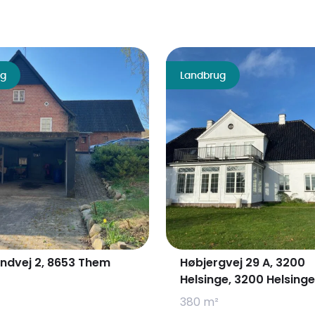
ug
Landbrug
ndvej 2, 8653 Them
Høbjergvej 29 A, 3200
Helsinge, 3200 Helsinge
380 m²