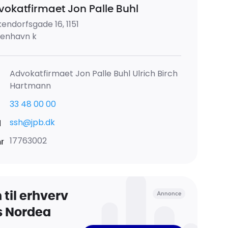
vokatfirmaet Jon Palle Buhl
endorfsgade 16, 1151
enhavn k
Advokatfirmaet Jon Palle Buhl Ulrich Birch
Hartmann
33 48 00 00
ssh@jpb.dk
l
17763002
nr
Annonce
 til erhverv
s Nordea