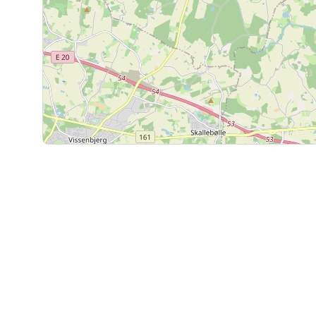
Kommunen har meddelt, at kloakeringsforholde
ændres, hvorfor købere skal påregne, at der vil 
hermed, der ikke er opgjort i salgsopstillingen.
Sælgerne har oplevet udfordringer med opstige
ejendommen.
I stuehusejendommen har sælgerne oplevet fug
skimmelsvamp i ejendommens gavl mod indkørsle
har der været problemer med flagermus, som ha
ejendommens isolering og undertag. I ejendomme
samtlige skifferplader er løse. Hertil kommer, a
meter dyb vandbrønd, hvor der er nedstyrtningsf
Elinstallationerne på ejendommen er ikke gennem
Sælgerne fraskriver sig ansvar for samtlige af d
ejendommens stand i øvrigt, se auktionsvilkårene 