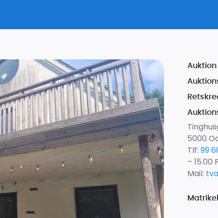
Auktion 
Auktion
Retskre
Auktion
Tinghus
5000 O
Tlf:
99 6
– 15.00 
Mail:
tv
Matrike