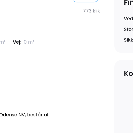
Fi
773
klik
Ved
Stø
Sikk
 m²
Vej:
0 m²
Ko
Odense NV, består af