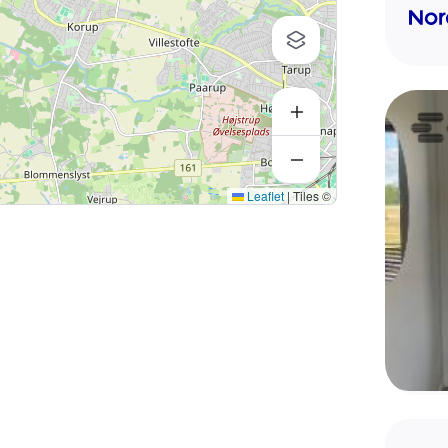
ne på ejendommen skal
være udgifter forbundet
nde kloakvand på
tproblemer og mistanke om
Leaflet
|
Tiles ©
n. I rygningen mod haven
r gjort skade på
n er der en trappe, hvor
t der på ejendommen er en 6
are.
gået forud for auktionen.
e nævnte forhold og
pkt. 5.