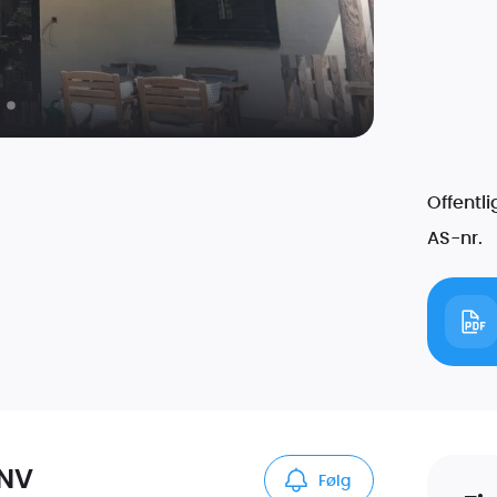
Offentl
AS-nr.
 NV
Følg