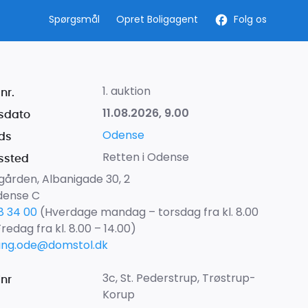
Spørgsmål
Opret Boligagent
Folg os
1. auktion
nr.
11.08.2026, 9.00
sdato
Odense
ds
Retten i Odense
ssted
gården, Albanigade 30, 2
dense C
8 34 00
(Hverdage mandag – torsdag fra kl. 8.00
Fredag fra kl. 8.00 – 14.00)
ang.ode@domstol.dk
3c, St. Pederstrup, Trøstrup-
lnr
Korup