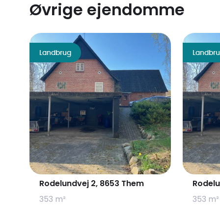
Øvrige ejendomme
Landbrug
Landbr
Rodelundvej 2, 8653 Them
Rodelu
353 m²
353 m²