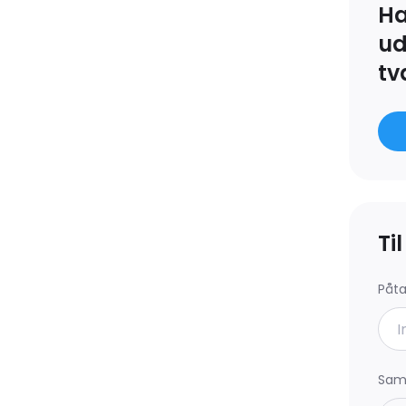
.
Ha
bygninger henvises der til
ud
tv
kille sig fra de faktiske
den forbindelse.
026.
det manglende tilmeldinger.
Ti
Påt
Saml