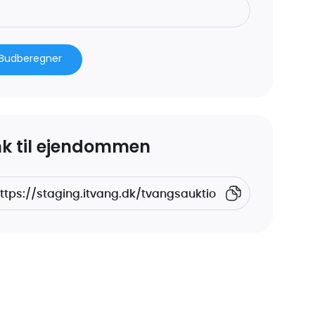
Budberegner
nk til ejendommen