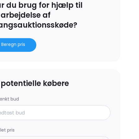
r du brug for hjælp til
arbejdelse af
angsauktionsskøde?
Beregn pris
l potentielle købere
ænkt bud
et pris