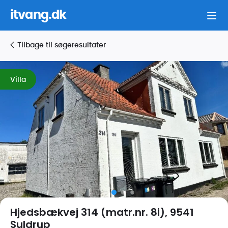
itvang.dk
Tilbage til søgeresultater
Villa
Hjedsbækvej 314 (matr.nr. 8i), 9541
Suldrup