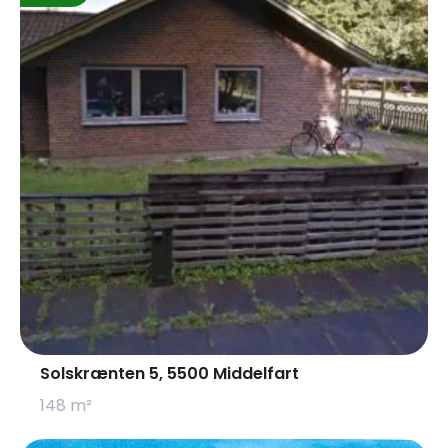
blevet brugt, ligesom der er en varmepumpe i det ene
rum/kontor.
–o0o–
Det fremgår af jordforureningsattesten, at en del af
ejendommen er kortlagt på vidensniveau 1 efter
jordforureningsloven, og at en del af ejendommen er
udgået efter kortlægning. Ejendommen er også omfattet
af områdeklassificering. Der har tidligere været drevet
autoværksted med benzinsalg på ejendommen.
Ejendommen og samtlige bygninger fremstår overalt
misligholdt og i dårlig stand.
Alle ovenstående arealer er ifølge BBR, hvorfor der tages
forbehold for arealerne.
Ejendommens beskrivelse er delvist baseret på offentlige
Solskrænten 5, 5500 Middelfart
registre, som kan indeholde fejl samt en ikke sagkyndiges
148 m²
besigtigelse af ejendommen, i henhold til hvilken der kan
være afvigelser i forhold til blandt andet materiale mv.