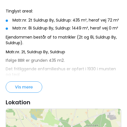
Tinglyst areal:
Matr.nr. 2t Suldrup By, Suldrup: 435 m², heraf vej 72 m²
Matr.nr. 8i Suldrup By, Suldrup: 1449 m², heraf vej 0 m²
Ejendommen består af to matrikler (2t og 8i, Suldrup By,
Suldrup).
Matr.nr. 2t, Suldrup By, Suldrup
Ifølge BBR er grunden 435 m2.
Det fritliggende enfamilieshus er opført i 1930 i mursten
og tegl.
Bygningens samlede boligareal udgør ifølge BBR 158 m2.
Vis mere
Det bebyggede areal udgør 88 m2, arealet af kælder
udgør 44 m2 og tagetagens udnyttede areal udgør 70
m2.
Lokation
Huset indeholder i stueetagen entre, køkken, stue og
værelse. I entreen er der fliser på gulvet og trælofter, og
på værelset er der gamle trægulve. I køkkenet er der
laminatgulv eller lignende gulv. I stuen er der gamle