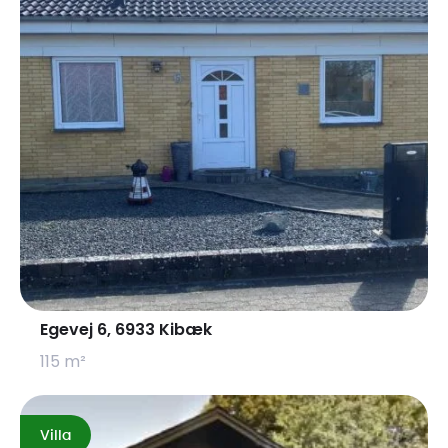
Det fremgår af ejendomsdatarapporten og BBR, at
ejendommen er separatkloakeret.
Matr.nr. 8i, Suldrup By, Suldrup
Ifølge BBR er grunden 1.449 m2.
På grunden er der ifølge BBR en 12 m2 garage opført i 1970
og et værksted på 245 m2 opført i 1938 og ombygget i
1978. Begge bygninger er opført i mursten og fibercement
herunder asbest.
Værkstedet består af et stort rum med tre porte samt et
ekstra rum med endnu en port. Herudover der er et
rum/kontor med adgang til et mindre rum og
badeværelse. Herudover er der endnu et kontor.
Egevej 6, 6933 Kibæk
Det fremgår af BBR, at der ikke ingen vandforsyning er på
grunden, men ejer har oplyst, at der er vand i værkstedet.
115 m²
Af BBR fremgår det, at værkstedet har centralvarme med
én fyringsenhed til flydende brændsel. Ejer har oplyst, at
der er en gammel åben oliebrændeovn, som aldrig er
Villa