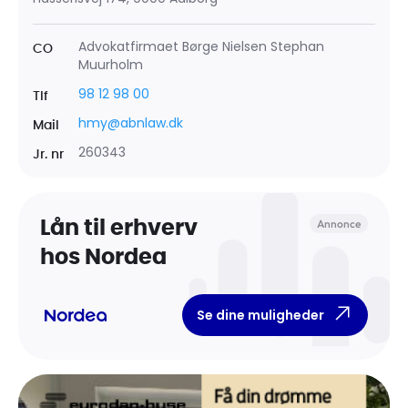
Advokatfirmaet Børge Nielsen Stephan
CO
Muurholm
98 12 98 00
Tlf
hmy@abnlaw.dk
Mail
260343
Jr. nr
Annonce
Lån til erhverv
hos Nordea
Se dine muligheder