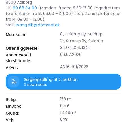
9000 Aalborg
Tlf:
99 68 84 00
(Mandag-fredag 8.30-15.00 Fogedrettens
telefontid er fra kl. 09.00 – 12.00 Skifterettens telefontid er
fra kl. 09.00 – 12.00)
Mail:
tvang.alb@domstol.dk
8i, Suldrup By, Suldrup
Matrikelnr
2t, Suldrup By, Suldrup
31.07.2026, 13.21
Offentliggørelse
08.07.2026
Annonceret i
statstidende
AS 16-101/2026
AS-nr.
Salgsopstilling til 2. auktion
0
downloads
158 m²
Bolig:
0 m²
Erhverv:
1.449m²
Grund:
0m²
Vej: