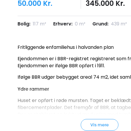
50.000 Kr.
345.000 Kr.
Bolig:
117 m²
Erhverv:
0 m²
Grund:
439 m²
Fritliggende enfamiliehus i halvanden plan
Ejendommen er i BBR-registret registreret som fr
Ejendommen er ifølge BBR opført i 1911.
Ifølge BBR udgør bebygget areal 74 m2, idet saml
Ydre rammer
Huset er opført i røde mursten. Taget er beklæ
fibercementplader. Det fremgår af BBR, at tagbe
Der er etableret en kvist ud mod vejen med træ
hvid. Træbeklædning på kvisten samt udhæng ser u
Vis mere
Til husets ene side er en indkørsel carport. Der e