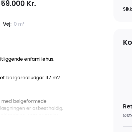
59.000 Kr.
Sikk
Vej:
0 m²
Ko
itliggende enfamiliehus.
et boligareal udgør 117 m2.
dt med bølgeformede
Re
lægningen er asbestholdig.
Øst
beklædning, som er malet
d til at være i dårlig stand.
r foran hus og garage lagt