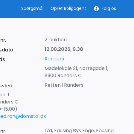
Spørgsmål
Opret Boligagent
Folg os
2. auktion
nr.
12.08.2026, 9.30
sdato
Randers
ds
Mødelokale 21, Nørregade 1,
8900 Randers C
Retten i Randers
ssted
de 1
nders C
0-15.00)
ged.ran@domstol.dk
17d, Fausing Bys Enge, Fausing
lnr