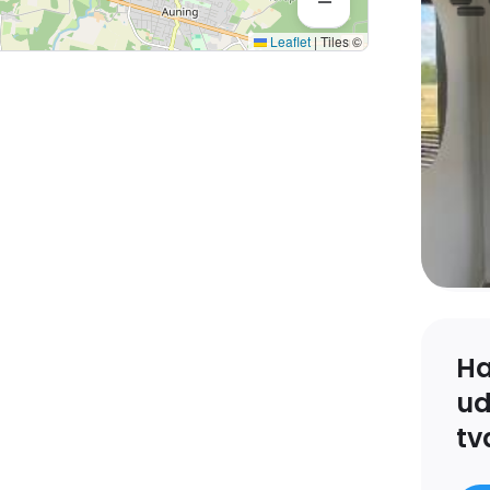
ab og en emhætte.
Leaflet
|
Tiles ©
ulv, formentlig laminat, og
t.
sa farve.
n er der store hvide klinker,
Ha
ud
 badeværelset er der store
tv
adeværelset er der hvidt tapet.