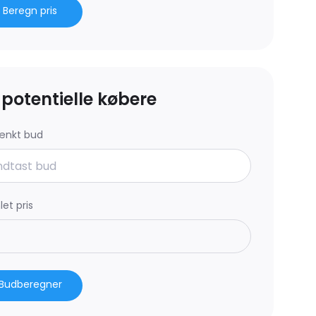
Beregn pris
l potentielle købere
ænkt bud
et pris
Budberegner