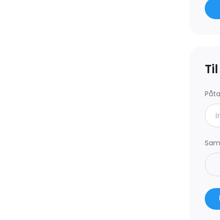
en.
Ti
Påt
 eltavlen.
iver adgang til værelserne.
 del af mellemgangen og på
Saml
ore hvide rektangulære