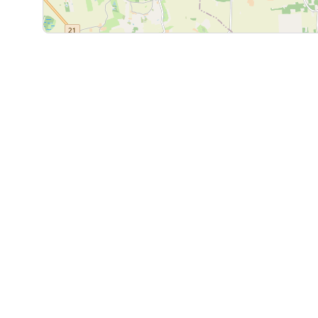
Der er i køkkenet opvasker, komfur, ovn, kølesk
Der er spots i loftet.
Stue
Køkkenet fører ind til stuen, hvor der er lyst træg
lyse trælofter. I stuen er der ligeledes spots i lofte
På væggene er der det samme tapet i den lyse ro
Mellemgang
Stuen fører til en smal mellemgang. I mellemgange
lyst trægulv og umalede vægge.
Badeværelse
Mellemgangen giver adgang til badeværelset. På
hvide klinker, lyst træloft og spots i loftet. På b