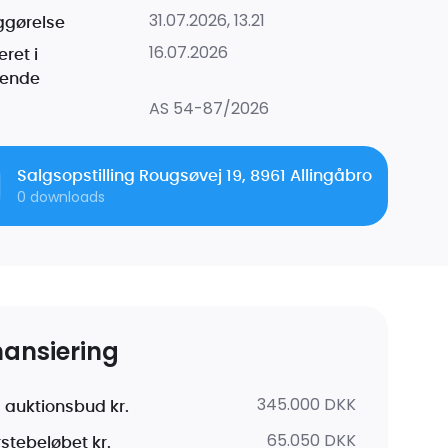
31.07.2026, 13.21
iggørelse
16.07.2026
ret i
dende
AS 54-87/2026
Salgsopstilling Rougsøvej 19, 8961 Allingåbro
0
downloads
nansiering
345.000 DKK
 auktionsbud kr.
65.050 DKK
rstebeløbet kr.