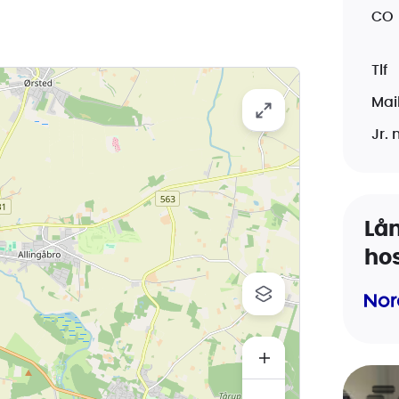
CO
Tlf
Mai
. Fra entreen er der adgang til
Jr. 
 lavet en bordplade med
Lån
ho
l stuen. På gulvet er der lyse
sa farve.
å laminatbordplade.