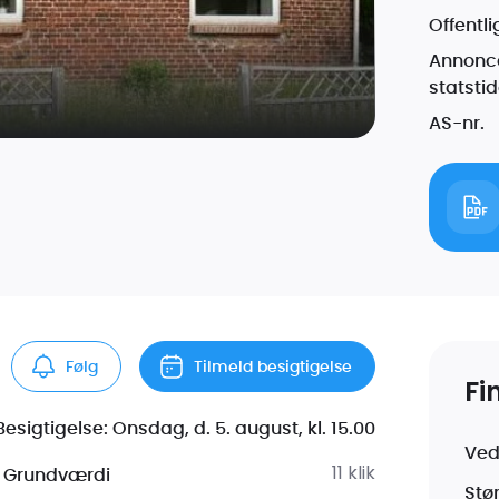
Offentl
Annonce
statsti
AS-nr.
Følg
Tilmeld besigtigelse
Fi
Besigtigelse: Onsdag, d. 5. august, kl. 15.00
Ved
11
klik
Grundværdi
Stø