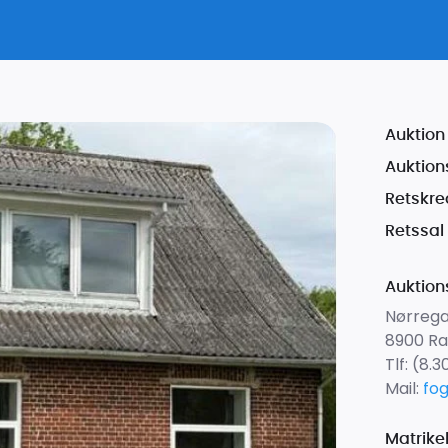
Auktion 
Auktion
Retskre
Retssal
Auktion
Nørrega
8900 Ra
Tlf:
(8.3
Mail:
fo
Matrike