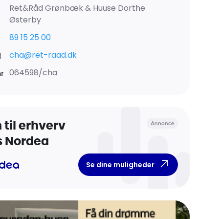
Ret&Råd Grønbæk & Huuse Dorthe
Østerby
89 15 25 00
cha@ret-raad.dk
l
064598/cha
nr
Annonce
 til erhverv
s Nordea
Se dine muligheder