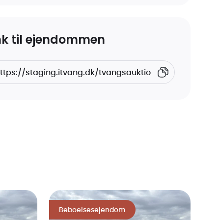
nk til ejendommen
Beboelsesejendom