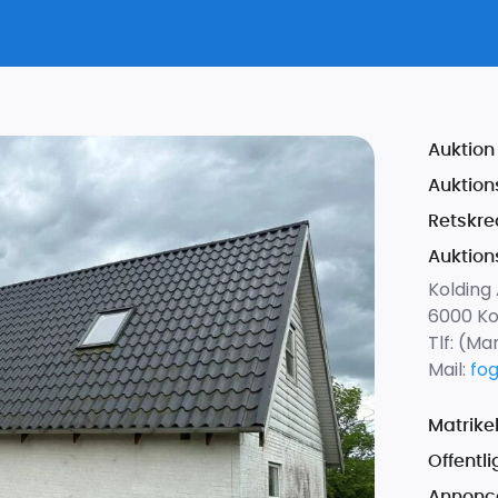
Auktion 
Auktion
Retskre
Auktion
Kolding 
6000 Ko
Tlf:
(Man
Mail:
fo
Matrike
Offentl
Annonce