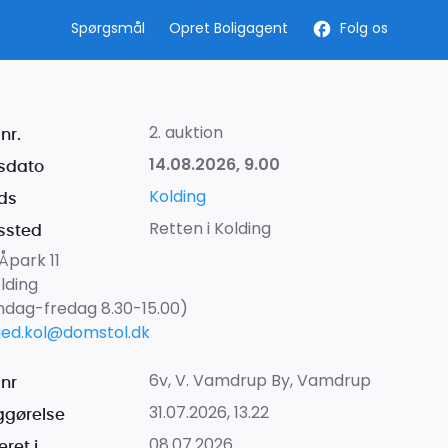
Spørgsmål
Opret Boligagent
Folg os
2. auktion
nr.
14.08.2026, 9.00
sdato
Kolding
ds
Retten i Kolding
ssted
Åpark 11
lding
dag-fredag 8.30-15.00)
ged.kol@domstol.dk
6v, V. Vamdrup By, Vamdrup
lnr
31.07.2026, 13.22
iggørelse
08.07.2026
ret i