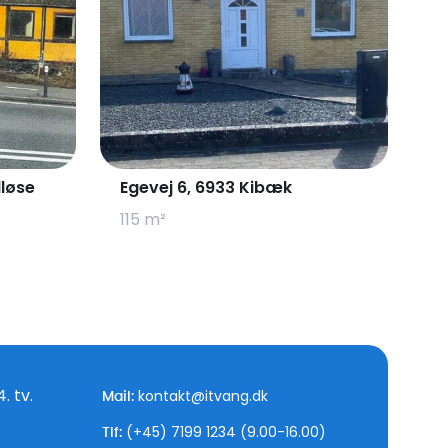
lløse
Egevej 6, 6933 Kibæk
115 m²
. tv.
kontakt@itvang.dk
Mail:
(+45) 7199 1234 (9.00-16.00)
Tlf: