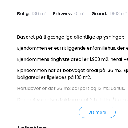
Bolig:
136 m²
Erhverv:
0 m²
Grund:
1.963 m²
Baseret på tilgængelige offentlige oplysninger:
Ejendommen er et fritliggende enfamiliehus, der er
Ejendommens tinglyste areal er 1.963 m2, heraf ve
Ejendommen har et bebygget areal på 136 m2.
boligareal er ligeledes på 136 m2.
Herudover er der 36 m2 carport og 12 m2 udhus.
Der er 4 værelser, køkken samt 2 toiletter/bade
Varmeinstallationen er en varmepumpe.
Vis mere