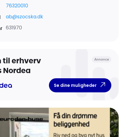
76320010
ab@szocska.dk
l
631970
nr
Annonce
 til erhverv
s Nordea
Se dine muligheder