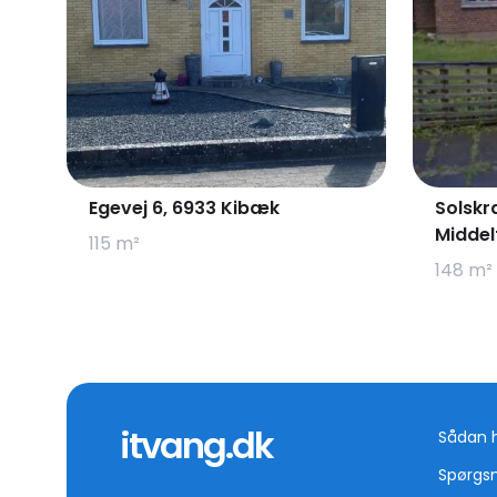
Egevej 6, 6933 Kibæk
Solskr
Middel
115 m²
148 m²
itvang.dk
Sådan 
Spørgs