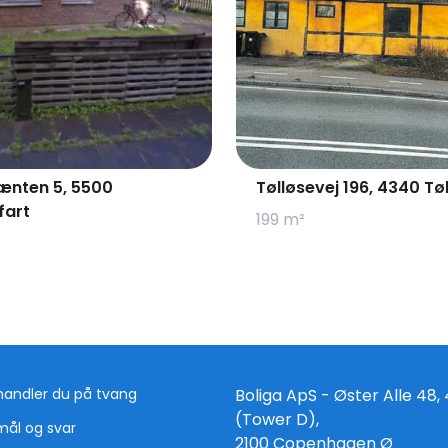
ænten 5, 5500
Tølløsevej 196, 4340 Tø
fart
199 m²
handler du på tvang
Boliga ApS - Øster Alle 48, 4
(Tower D),
mål og svar
2100 Copenhagen Ø