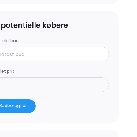
l potentielle købere
ænkt bud
et pris
Budberegner