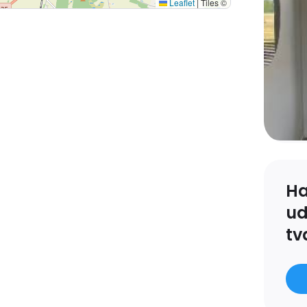
Leaflet
|
Tiles ©
g til en større stue med
træterrasse.
 bølgeeternit.
venpå inde i huset.
 er baseret på udskrift af
tås for oplysningernes
tiske forhold. Udskriften er
emmelser er overholdt.
Ha
ud
tv