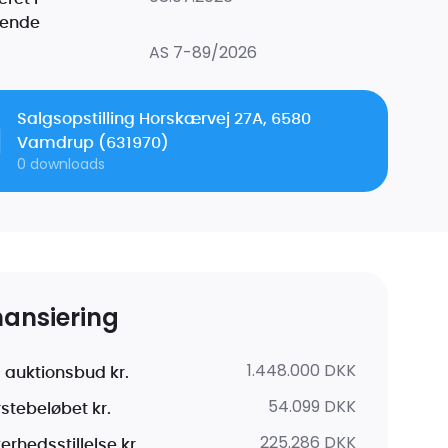
dende
AS 7-89/2026
Salgsopstilling Horskærvej 27A, 6580
Vamdrup (631970)
0
downloads
nansiering
1.448.000 DKK
 auktionsbud kr.
54.099 DKK
rstebeløbet kr.
225.286 DKK
erhedsstillelse kr.