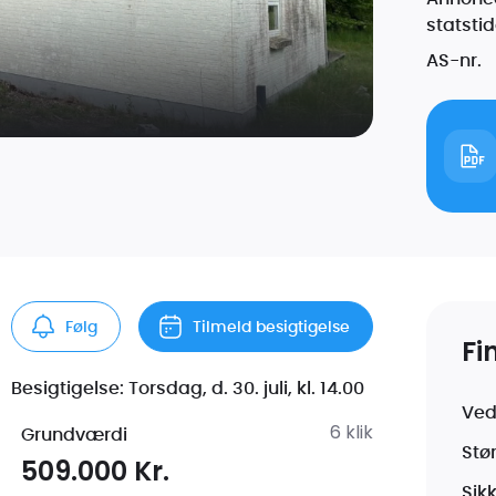
statsti
AS-nr.
p
Følg
Tilmeld besigtigelse
Fi
Besigtigelse: Torsdag, d. 30. juli, kl. 14.00
Ved
6
klik
Grundværdi
Stø
509.000 Kr.
Sikk