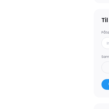
Ti
Påt
Saml