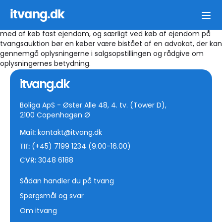
Ja, alle kan købe en ejendom som er begæret solgt på
tvangsauktion. Dette gælder både privatpersoner og selskaber.
itvang.dk
Private opfordres altid til få en advokat til bistå i forbindelse
med af køb fast ejendom, og særligt ved køb af ejendom på
tvangsauktion bør en køber være bistået af en advokat, der kan
gennemgå oplysningerne i salgsopstillingen og rådgive om
oplysningernes betydning.
itvang.dk
Boliga ApS - Øster Alle 48, 4. tv. (Tower D),
2100 Copenhagen Ø
kontakt@itvang.dk
Mail:
(+45) 7199 1234 (9.00-16.00)
Tlf:
3048 6188
CVR:
Sådan handler du på tvang
Spørgsmål og svar
Om itvang